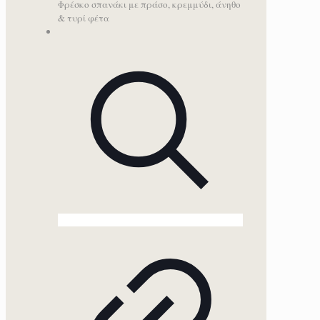
Φρέσκο σπανάκι με πράσο, κρεμμύδι, άνηθο
& τυρί φέτα