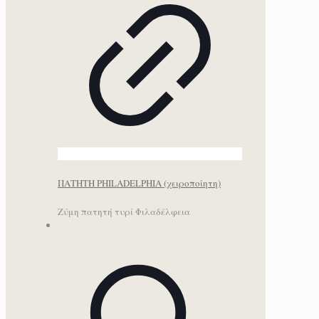
ΠΑΤΗΤΗ PHILADELPHIA (χειροποίητη)
Ζύμη πατητή τυρί Φιλαδέλφεια