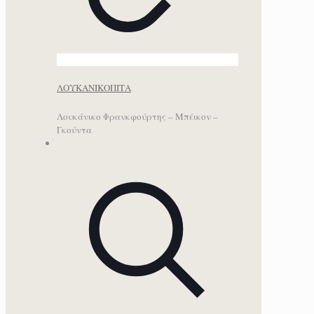
ΛΟΥΚΑΝΙΚΟΠΙΤΑ
Λουκάνικο Φρανκφούρτης – Μπέικον –
Γκούντα