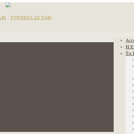
Αρχ
Η Ε
Τα 