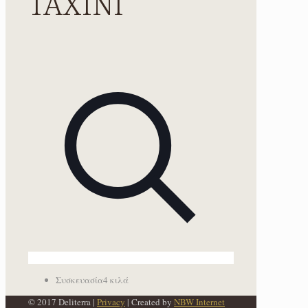
ΤΑΧΙΝΙ
Συσκευασία
4 κιλά
© 2017 Deliterra |
Privacy
| Created by
NBW Internet